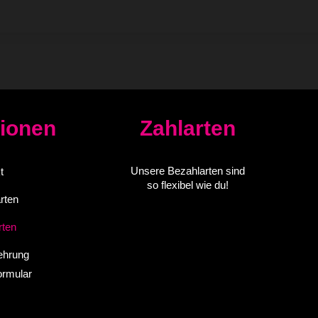
tionen
Zahlarten
Unsere Bezahlarten sind
t
so flexibel wie du!
rten
rten
ehrung
ormular